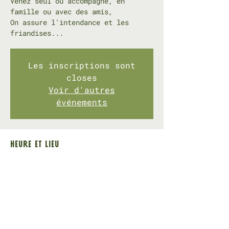
Venez seul ou accompagné, en
famille ou avec des amis,
On assure l'intendance et les
friandises...
Les inscriptions sont
closes
Voir d'autres
événements
Heure et lieu
04 nov. 2023, 09:00 – 16:30
Celony, Route d'avignon Aix
Restons en contact