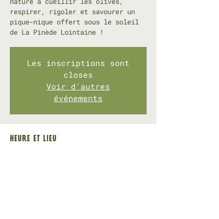
nature à cueillir les olives,
respirer, rigoler et savourer un
pique-nique offert sous le soleil
de La Pinède Lointaine !
Les inscriptions sont
closes
Voir d'autres
événements
Heure et lieu
25 oct. 2025, 09:30 – 26 oct. 2025, 17:00
330 Pt Rte des Milles, 330 Pt Rte des Milles, 13290
Aix-en-Provence, France
Restons en contact