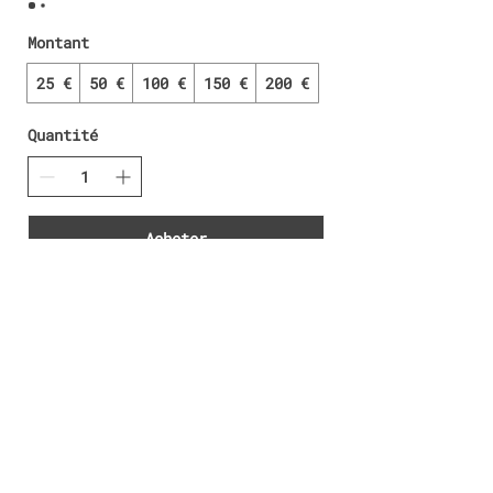
Montant
25 €
50 €
100 €
150 €
200 €
Quantité
Acheter
Restons en contact
Envoyer
Instagram
Facebook