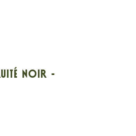
uité noir -
rix