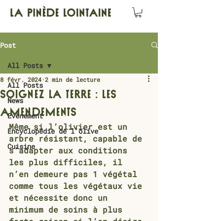
Post
All Posts
8 févr. 2024
2 min de lecture
All Posts
Soignez la terre : les
News
amendements
Evènement
Même si l’olivier est un 
Encyclopédie de l'olive
arbre résistant, capable de 
Cuisine
s’adapter aux conditions 
les plus difficiles, il 
n’en demeure pas 1 végétal 
comme tous les végétaux vie 
et nécessite donc un 
minimum de soins à plus 